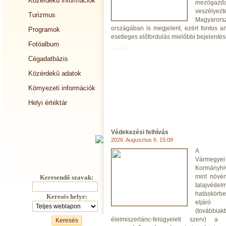
Közérdekû információk
mezőgazda
veszélye
Turizmus
Magyarors
országában is megjelent, ezért fontos a
Programok
esetleges előfordulás mielőbbi bejelentés
Fotóalbum
tovább
Cégadatbázis
Közérdekû adatok
Környezeti információk
Helyi értéktár
Választási információk
Védekezési felhívás
2026. Augusztus 6. 15:09
A Za
Vármegyei
Kormányhiv
mint növén
Keresendő szavak:
talajvédelm
hatáskörb
Keresés helye:
eljáró s
(továbbiak
élelmiszerlánc-felügyeleti szerv) a 