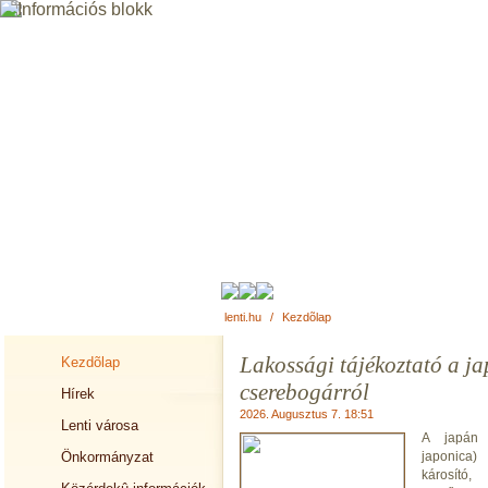
lenti.hu
/
Kezdõlap
Lakossági tájékoztató a j
Kezdõlap
cserebogárról
Hírek
2026. Augusztus 7. 18:51
Lenti városa
A japán c
Önkormányzat
japonica) 
károsít