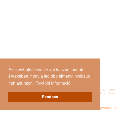
Ez a weboldal cookie-kat használ annak
érdekében, hogy a legjobb élményt nyújtsuk
honlapunkon.
További információ
Összes látogató száma:
167891
Jelenleg
122
látogató tartózkodik az oldalon
Rendben
Impresszum
Oldaltérkép
A