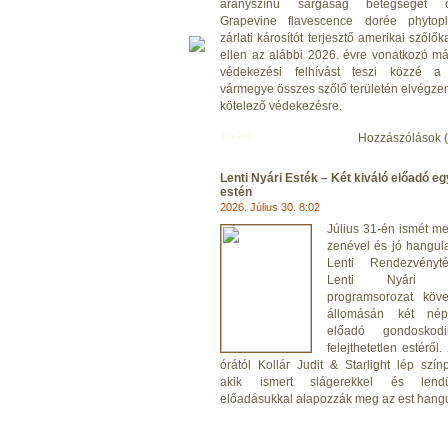
aranyszínű sárgaság betegséget 
Grapevine flavescence dorée phytop
zárlati károsítót terjesztő amerikai szőlő
ellen az alábbi 2026. évre vonatkozó m
védekezési felhívást teszi közzé a
vármegye összes szőlő területén elvégze
kötelező védekezésre.
tovább
Hozzászólások (
Lenti Nyári Esték – Két kiváló előadó eg
estén
2026. Július 30. 8:02
Július 31-én ismét me
zenével és jó hangula
Lenti Rendezvényt
Lenti Nyári E
programsorozat köve
állomásán két nép
előadó gondoskod
felejthetetlen estéről.
órától Kollár Judit & Starlight lép szín
akik ismert slágerekkel és lendü
előadásukkal alapozzák meg az est hangu